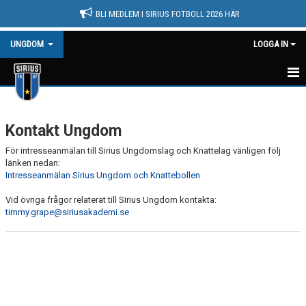
BLI MEDLEM I SIRIUS FOTBOLL 2026 HÄR
UNGDOM
LOGGA IN
HEM
Kontakt Ungdom
NYHETER
För intresseanmälan till Sirius Ungdomslag och Knattelag vänligen följ
KALENDER
länken nedan:
Intresseanmälan Sirius Ungdom och Knattebollen
BILDGALLERI
Vid övriga frågor relaterat till Sirius Ungdom kontakta:
timmy.grape@siriusakademi.se
DOKUMENT
KONTAKT