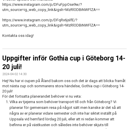
https://www.instagram.com/p/DFuFppOse9w/?
utm_source=ig_web_copy_link&igsh=MzRlODBiNWFlZA==
https://www.instagram.com/p/DFqRx6jslfE/?
utm_source=ig_web_copy_link&igsh=MzRlODBiNWFlZA==
Kontakta oss idag!
Uppgifter inför Gothia cup i Göteborg 14-
20 juli!
2024-04-02 14:30
Hej! Nu har vi cupen på Åland bakom oss och det är dags att blicka framåt
mot nästa cup och sommarens stora händelse, Gothia cup i Göteborg 14-
20 juli!
För det fortsatta planerandet behöver vi nu veta:
Vilka av tjejerna som behöver transport till och från Göteborg? Vi
planerar för gemensam resa på något sätt men kanske är det så att
några av er planerar vidare semester och inte har siktet inställt på
Uppsala vid hemfärd lördag 20 juli, eller att ni redan kommer att
befinna er på västkusten och således inte behöver skjuts till