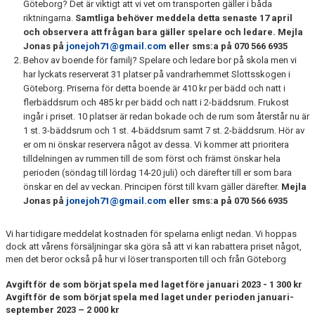
Göteborg? Det är viktigt att vi vet om transporten gäller i båda
riktningarna.
Samtliga behöver meddela detta senaste 17 april
och observera att frågan bara gäller spelare och ledare. Mejla
Jonas på
jonejoh71@gmail.com
eller sms:a på 070 566 6935
Behov av boende för familj? Spelare och ledare bor på skola men vi
har lyckats reserverat 31 platser på vandrarhemmet Slottsskogen i
Göteborg. Priserna för detta boende är 410 kr per bädd och natt i
flerbäddsrum och 485 kr per bädd och natt i 2-bäddsrum. Frukost
ingår i priset. 10 platser är redan bokade och de rum som återstår nu är
1 st. 3-bäddsrum och 1 st. 4-bäddsrum samt 7 st. 2-bäddsrum. Hör av
er om ni önskar reservera något av dessa. Vi kommer att prioritera
tilldelningen av rummen till de som först och främst önskar hela
perioden (söndag till lördag 14-20 juli) och därefter till er som bara
önskar en del av veckan. Principen först till kvarn gäller därefter.
Mejla
Jonas på
jonejoh71@gmail.com
eller sms:a på 070 566 6935
Vi har tidigare meddelat kostnaden för spelarna enligt nedan. Vi hoppas
dock att vårens försäljningar ska göra så att vi kan rabattera priset något,
men det beror också på hur vi löser transporten till och från Göteborg
Avgift för de som börjat spela med laget före januari 2023 - 1 300 kr
Avgift för de som börjat spela med laget under perioden januari-
september 2023 – 2 000 kr