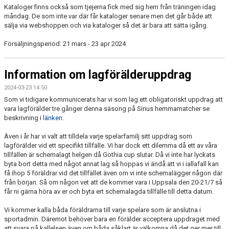
Kataloger finns också som tjejerna fick med sig hem från träningen idag
måndag. De som inte var där får kataloger senare men det går både att
sälja via webshoppen och via kataloger så det är bara att sätta igång.
Försäljningsperiod: 21 mars - 23 apr 2024
Information om lagförälderuppdrag
2024-03-23 14:50
Som vi tidigare kommunicerats har vi som lag ett obligatoriskt uppdrag att
vara lagförälder tre gånger denna säsong på Sirius hemmamatcher se
beskrivning i
länken
.
Även i år har vi valt att tilldela varje spelarfamilj sitt uppdrag som
lagförälder vid ett specifikt tillfälle. Vi har dock ett dilemma då ett av våra
tillfällen är schemalagt helgen då Gothia cup slutar. Då vi inte har lyckats
byta bort detta med något annat lag så hoppas vi ändå att vi i iallafall kan
få ihop 5 föräldrar vid det tillfället även om vi inte schemalägger någon där
från början. Så om någon vet att de kommer vara i Uppsala den 20-21/7 så
får ni gärna höra av er och byta ert schemalagda tillfälle till detta datum.
Vi kommer kalla båda föräldrarna till varje spelare som är anslutna i
sportadmin. Däremot behöver bara en förälder acceptera uppdraget med
att svara på kallelsen även om båda såklart är välkomna då det ger mer till