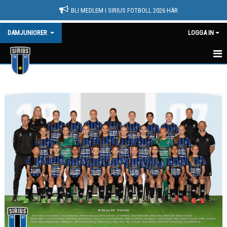
BLI MEDLEM I SIRIUS FOTBOLL 2026 HÄR
DAMJUNIORER
LOGGA IN
HEM
NYHETER
KALENDER
MATCHER
TRUPPEN
BILDGALLERI
DOKUMENT
KONTAKT