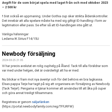
Avgift för de som börjat spela med laget från och med oktober 2023
– 2 500 kr
!
Sist också en uppmaning. Under Gothia cup sker strikta ålderskontroller.
Det innebär att alla spelare måste ha med sig giltigt ID-handling i form av
legitimation eller pass. Se efter så att ID-handlingen inte gått ut.
Vänliga hälsningar
Ledarna IK Sirius F14/15U
Newbody försäljning
2024-03-25 21:05
Vi har precis avslutat en rolig cuphelg på Åland. Tack till alla föräldrar som
var med under helgen, det är ovärderligt att ha er med.
Nu blickar vi fram mot nya äventyr och för det behövs en bra lagkassa.
Elsas pappa Terje har tagit på sig att organisera en försäljning av Newbody
(Tack Terje!). Pengarna vi tjänar kommer att användas till att åka på cuper
och göra annat trevligt tillsammans.
Registrera er genom
säljarlänken
(https://portal.newbodyfamily.com/reg/TFFJRFW)