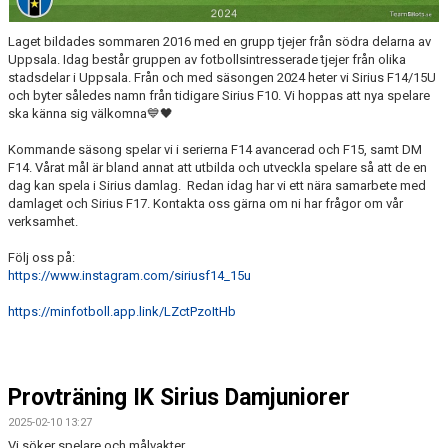
Laget bildades sommaren 2016 med en grupp tjejer från södra delarna av
Uppsala. Idag består gruppen av fotbollsintresserade tjejer från olika
stadsdelar i Uppsala. Från och med säsongen 2024 heter vi Sirius F14/15U
och byter således namn från tidigare Sirius F10. Vi hoppas att nya spelare
ska känna sig välkomna💙🖤
Kommande säsong spelar vi i serierna F14 avancerad och F15, samt DM
F14. Vårat mål är bland annat att utbilda och utveckla spelare så att de en
dag kan spela i Sirius damlag. Redan idag har vi ett nära samarbete med
damlaget och Sirius F17. Kontakta oss gärna om ni har frågor om vår
verksamhet.
Följ oss på:
https://www.instagram.com/siriusf14_15u
https://minfotboll.app.link/LZctPzoItHb
Provträning IK Sirius Damjuniorer
2025-02-10 13:27
Vi söker spelare och målvakter