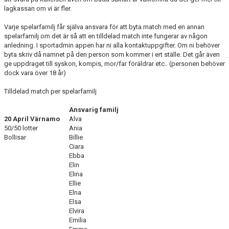
lagkassan om vi är fler.
Varje spelarfamilj får själva ansvara för att byta match med en annan
spelarfamilj om det är så att en tilldelad match inte fungerar av någon
anledning. I sportadmin appen har ni alla kontaktuppgifter. Om ni behöver
byta skriv då namnet på den person som kommer i ert ställe. Det går även
ge uppdraget till syskon, kompis, mor/far föräldrar etc.. (personen behöver
dock vara över 18 år)
Tilldelad match per spelarfamilj
Ansvarig familj
20 April Värnamo
Alva
50/50 lotter
Ania
Bollisar
Billie
Ciara
Ebba
Elin
Elina
Ellie
Elna
Elsa
Elvira
Emilia