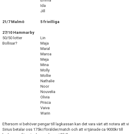
Emma
Ida
Jill
21/7 Malmö
5 frivilliga
27/10 Hammarby
50/50 lotter
Lin
Bollisar?
Maja
Maral
Maroa
Meja
Mina
Molly
Mollie
Nathalie
Noor
Nouvelia
Olivia
Prisca
Vaiva
Warin
Eftersom vi behöver pengar till lagkassan kan det vara värt att notera att vi
Sirius betalar oss 175kr/förälder/match och att vi tjänade ca 9000kr till