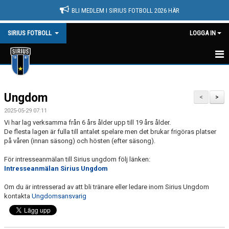
BLI MEDLEM I SIRIUS FOTBOLL 2026 HÄR
SIRIUS FOTBOLL
LOGGA IN
HEM
Ungdom
NYHETER
<
>
2025-05-29 07:11
KONTAKT
Vi har lag verksamma från 6 års ålder upp till 19 års ålder.
De flesta lagen är fulla till antalet spelare men det brukar frigöras platser
OM FÖRENINGEN
på våren (innan säsong) och hösten (efter säsong).
För intresseanmälan till Sirius ungdom följ länken:
KALENDER
Intresseanmälan Sirius Ungdom
DOKUMENT
Om du är intresserad av att bli tränare eller ledare inom Sirius Ungdom
kontakta
Ungdomsansvarig
VÅRA LAG/TRÄNARE
MATCHER