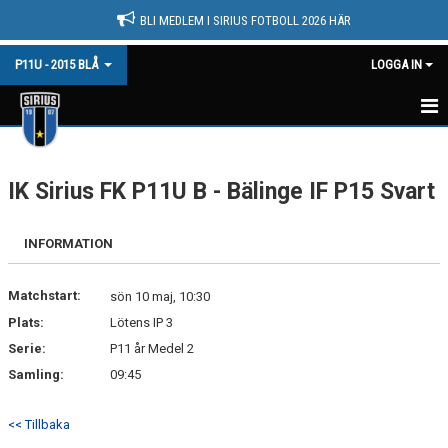
BLI MEDLEM I SIRIUS FOTBOLL 2026 HÄR
P11U - 2015 BLÅ
LOGGA IN
HEM
IK Sirius FK P11U B - Bälinge IF P15 Svart
NYHETER
KALENDER
INFORMATION
MATCHER
Matchstart:
sön 10 maj, 10:30
TRUPPEN
Plats:
Lötens IP 3
Serie:
P11 år Medel 2
BILDGALLERI
Samling:
09:45
DOKUMENT
<< Tillbaka
KONTAKT