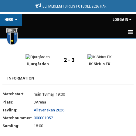
BLI MEDLEM I SIRIUS FOTBOLL 2026 HÄR
HERR
LOGGA IN
HEM
NYHETER
2 - 3
Djurgården
IK Sirius FK
KALENDER
INFORMATION
MATCHER
Matchstart:
mån 18 maj, 19:00
TRUPPEN
Plats:
3Arena
BILDGALLERI
Tävling:
Allsvenskan 2026
Matchnummer:
000001057
DOKUMENT
Samling:
18:00
KONTAKT