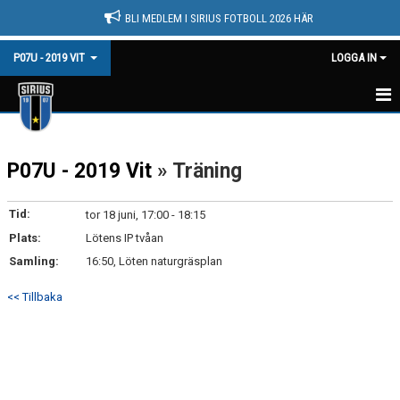
BLI MEDLEM I SIRIUS FOTBOLL 2026 HÄR
P07U - 2019 VIT
LOGGA IN
HEM
P07U - 2019 Vit
» Träning
NYHETER
KALENDER
Tid:
tor 18 juni, 17:00 - 18:15
Plats:
Lötens IP tvåan
MATCHER
Samling:
16:50, Löten naturgräsplan
TRUPPEN
<< Tillbaka
BILDGALLERI
DOKUMENT
KONTAKT