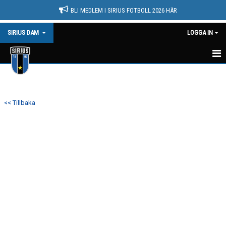
BLI MEDLEM I SIRIUS FOTBOLL 2026 HÄR
SIRIUS DAM
LOGGA IN
HEM
NYHETER
<< Tillbaka
KALENDER
MATCHER
TRUPPEN
BILDGALLERI
DOKUMENT
KONTAKT