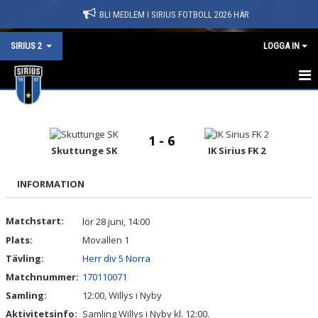
BLI MEDLEM I SIRIUS FOTBOLL 2026 HÄR
SIRIUS 2
LOGGA IN
HEM
NYHETER
1 - 6
Skuttunge SK
IK Sirius FK 2
KALENDER
INFORMATION
MATCHER
Matchstart:
lör 28 juni, 14:00
TRUPPEN
Plats:
Movallen 1
BILDGALLERI
Tävling:
Herr div 5 Norra
Matchnummer:
170110071
DOKUMENT
Samling:
12:00, Willys i Nyby
Aktivitetsinfo:
Samling Willys i Nyby kl. 12:00.
KONTAKT