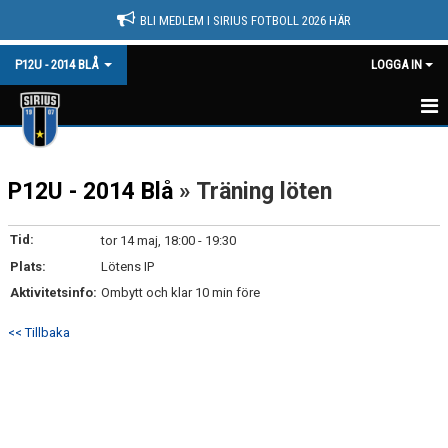
BLI MEDLEM I SIRIUS FOTBOLL 2026 HÄR
P12U - 2014 BLÅ
LOGGA IN
HEM
P12U - 2014 Blå
» Träning löten
NYHETER
KALENDER
Tid:
tor 14 maj, 18:00 - 19:30
Plats:
Lötens IP
MATCHER
Aktivitetsinfo:
Ombytt och klar 10 min före
TRUPPEN
<< Tillbaka
BILDGALLERI
DOKUMENT
KONTAKT