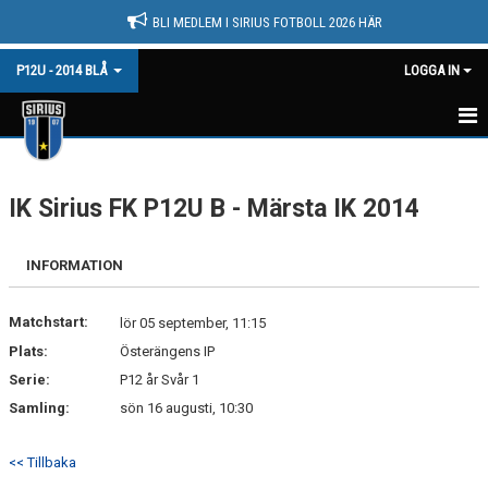
BLI MEDLEM I SIRIUS FOTBOLL 2026 HÄR
P12U - 2014 BLÅ
LOGGA IN
HEM
IK Sirius FK P12U B - Märsta IK 2014
NYHETER
KALENDER
INFORMATION
MATCHER
Matchstart:
lör 05 september, 11:15
TRUPPEN
Plats:
Österängens IP
Serie:
P12 år Svår 1
BILDGALLERI
Samling:
sön 16 augusti, 10:30
DOKUMENT
<< Tillbaka
KONTAKT