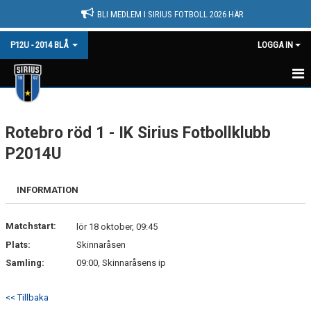
BLI MEDLEM I SIRIUS FOTBOLL 2026 HÄR
P12U - 2014 BLÅ
LOGGA IN
HEM
Rotebro röd 1 - IK Sirius Fotbollklubb
NYHETER
P2014U
KALENDER
INFORMATION
MATCHER
TRUPPEN
Matchstart:
lör 18 oktober, 09:45
Plats:
Skinnaråsen
BILDGALLERI
Samling:
09:00, Skinnaråsens ip
DOKUMENT
<< Tillbaka
KONTAKT