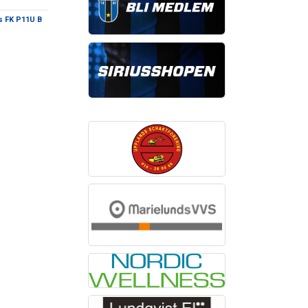
us FK P11U B