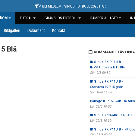
BLI MEDLEM I SIRIUS FOTBOLL 2026 HÄR
GDOM
FUTSAL
GRÄNSLÖS FOTBOLL
CAMPER & LÄGER
IN
Bildgalleri
Dokument
Kontakt
15 Blå
KOMMANDE TÄVLING
IK Sirius FK P11U B
-
IF VP Uppsala P15 Blå
Sön 9/8 09:30
IK Sirius FK P11U B
-
Storvreta IK P15 grön
Sön 16/8 11:00
Bälinge IF P15 Svart -
IK Sir
Lör 22/8 10:00
IK Sirius Fotbollklubb
- AIK
Lör 22/8 10:30
IK Sirius FK P11U B
- IFK Up
Sön 23/8 09:00