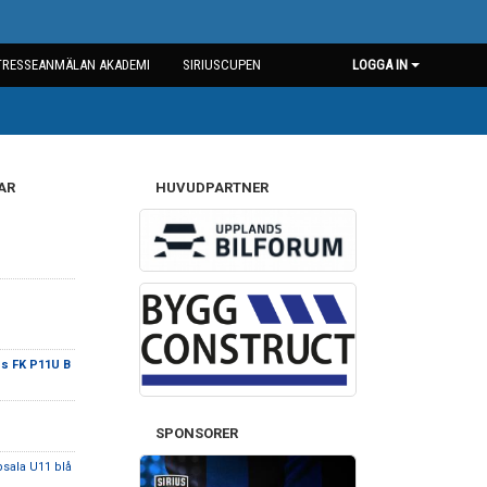
TRESSEANMÄLAN AKADEMI
SIRIUSCUPEN
LOGGA IN
AR
HUVUDPARTNER
ius FK P11U B
SPONSORER
psala U11 blå