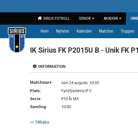
SIRIUS FOTBOLL
SENIOR
AKADEMI
UN
Hem
Nyheter
Kalender
Matcher
Truppen
IK Sirius FK P2015U B - Unik FK P
INFORMATION
Matchstart:
sön 24 augusti, 10:30
Plats:
Fyrisfjäderns IP 2
Serie:
P10 år M5
Samling:
10:00
<< Tillbaka